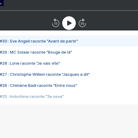
#30 : Eve Angeli raconte "Avant de partir"
#29 : MC Solaar raconte "Bouge de là"
28 : Lorie raconte "Je vais vite"
#27 : Christophe Willem raconte "Jacques a dit"
#26 : Chimène Badi raconte "Entre nous"
#25 : Indochine raconte "3e sexe"
#24 : Zaho raconte "C'est chelou"
#23 : Patrick Bruel raconte "Au café des délices"
#22 : Kyo raconte "Le chemin"