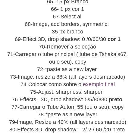
65- 15 px Branco
66- 1 px cor 1
67-Select all
68-Image, add borders, symmetric:
35 px branco
69-Effect 3D, drop shadow: 0 /0/60/30
cor 1
70-Remover a selecção
71-Carregar o tube principal ( tube de Tshaka’s67,
ou o seu), copy
72-*paste as a new layer
73-Image, resize a 88% (all layers desmarcado)
74-Colocar como sobre o
exemplo final
75-Adjust, sharpness, sharpen
76-Effects, 3D, drop shadow: 5/5/80/30
preto
77-Carregar o Tube Autom 55 (ou o seu), copy
78-*paste as a new layer
79-Image, Resize a 40% (all layers desmarcado)
80-Effects 3D, drop shadow: 2/ 2 / 60 /20 preto