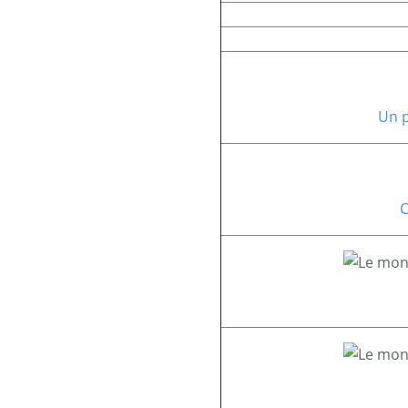
Un 
C