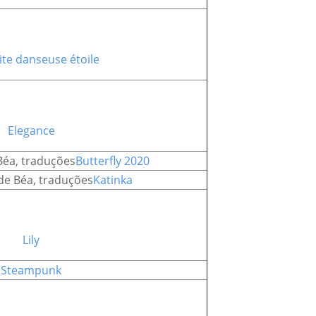
ite danseuse étoile
Elegance
Butterfly 2020
Katinka
Lily
Steampunk