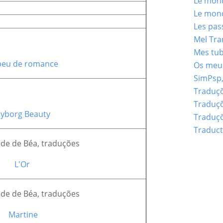
Le mond
Le mond
Les pas
Mel Tra
Mes tu
peu de romance
Os meus
SimPsp,
Traduçõ
Traduçõ
yborg Beauty
Traduçõ
Traduct
L'Or
Martine