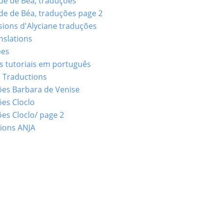
e de Béa, traduções
e de Béa, traduções page 2
sions d'Alyciane traduções
nslations
bes
 tutoriais em português
 Traductions
es Barbara de Venise
es Cloclo
es Cloclo/ page 2
ions ANJA