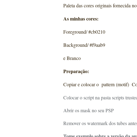
Paleta das cores originais fornecida no
As minhas cores:
Foreground/ #cb0210
Background/ #f9aab9
e Branco
Preparação:
Copiar e colocar o pattern (motif) C
Colocar o script na pasta scripts trust
Abrir os mask no seu PSP
Remover os watermark dos tubes antes
Tome exemplo sobre a versão da au