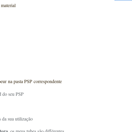
 material
oeur na pasta PSP correspondente
ed do seu PSP
 da sua utilização
tora
, os meus tubes são différentes