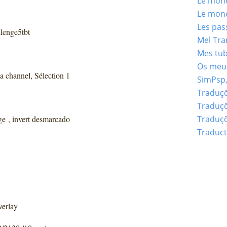
Le mond
Le mond
Les pas
llenge5tbt
Mel Tra
Mes tu
Os meus
ha channel, Sélection 1
SimPsp,
Traduçõ
Traduçõ
e , invert desmarcado
Traduçõ
Traduct
verlay