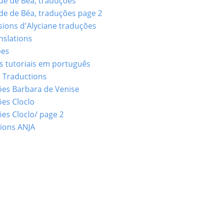
e de Béa, traduções
e de Béa, traduções page 2
sions d'Alyciane traduções
nslations
bes
 tutoriais em português
 Traductions
es Barbara de Venise
es Cloclo
es Cloclo/ page 2
ions ANJA