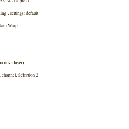
/2/ 30 /10 preto
ing , settings: default
ottom Warp
ma nova layer)
 channel, Sélection 2